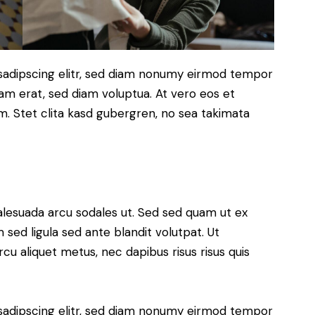
sadipscing elitr, sed diam nonumy eirmod tempor
yam erat, sed diam voluptua. At vero eos et
. Stet clita kasd gubergren, no sea takimata
alesuada arcu sodales ut. Sed sed quam ut ex
ed ligula sed ante blandit volutpat. Ut
rcu aliquet metus, nec dapibus risus risus quis
sadipscing elitr, sed diam nonumy eirmod tempor